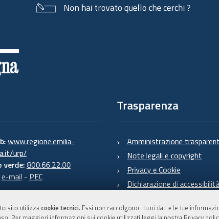
Non hai trovato quello che cerchi ?
Trasparenza
eb:
www.regione.emilia-
Amministrazione trasparen
.it/urp/
Note legali e copyright
 verde:
800.66.22.00
Privacy e Cookie
:
e-mail
-
PEC
Dichiarazione di accessibilit
to sito utilizza
cookie tecnici
. Essi non raccolgono i tuoi dati e le tue informaz
so. Per maggiori informazioni sui cookie utilizzati leggi la nostra
Privacy polic