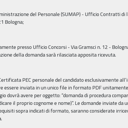
inistrazione del Personale (SUMAP) - Ufficio Contratti di 
21 Bologna;
ente presso Ufficio Concorsi - Via Gramsci n. 12 - Bologna 
tazione della domanda sarà rilasciata apposita ricevuta.
ertificata PEC personale del candidato esclusivamente all’in
eve essere inviata in un unico file in formato PDF unitament
ggio dovrà avere per oggetto: “domanda di procedura comparat
re il proprio cognome e nome)”. Le domande inviate da una
requisiti sopra indicati di formato, saranno considerate irric
.