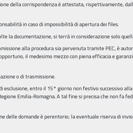
zione della corrispondenza è attestata, rispettivamente, dall
bilità in caso di impossibilità di apertura dei files.
ù volte la documentazione, si terrà in considerazione solo que
mmissione alla procedura sia pervenuta tramite PEC, è autori
opportuno, il medesimo mezzo con piena efficacia e garanzia 
azione o di trasmissione.
 esclusione, entro il 15° giorno non festivo successivo alla
 Regione Emilia-Romagna. A tal fine si precisa che non fa fede
ne delle domande è perentorio; la eventuale riserva di invio