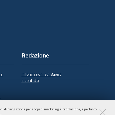
Redazione
te
Informazioni sul Burert
e contatti
à
ioni di navigazione per scopi di marketing e profilazione, e pertanto
y
.