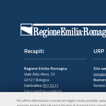
Piè
di
pagina
Recapiti
URP
Regione Emilia-Romagna
Sito w
Viale Aldo Moro, 52
romagna
40127 Bologna
Numero
Centralino
051 5271
Scrivici
Cerca telefoni o indirizzi
Per offrire informazioni e servizi nel miglior modo possibile, ques
possono essere utilizzati senza bisogno di acquisire il tuo consen