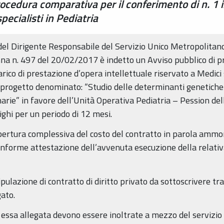
rocedura comparativa per il conferimento di n. 1 
pecialisti in Pediatria
del Dirigente Responsabile del Servizio Unico Metropolita
a n. 497 del 20/02/2017 è indetto un Avviso pubblico di pr
arico di prestazione d’opera intellettuale riservato a Medici s
 progetto denominato: “Studio delle determinanti genetiche 
narie” in favore dell’Unità Operativa Pediatria – Pession de
ighi per un periodo di 12 mesi.
opertura complessiva del costo del contratto in parola amm
forme attestazione dell’avvenuta esecuzione della relativa 
pulazione di contratto di diritto privato da sottoscrivere tra 
ato.
ssa allegata devono essere inoltrate a mezzo del servizio 