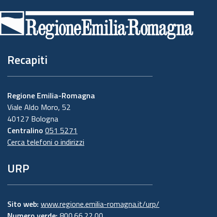
di
pagina
Recapiti
Regione Emilia-Romagna
Viale Aldo Moro, 52
40127 Bologna
Centralino
051 5271
Cerca telefoni o indirizzi
URP
Sito web:
www.regione.emilia-romagna.it/urp/
Numero verde:
800.66.22.00