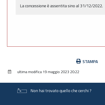
La concessione è assentita sino al 31/12/2022.
Azioni
STAMPA
sul
ultima modifica
19 maggio 2023 20:22
documento
Non hai trovato quello che cerchi ?
Piè