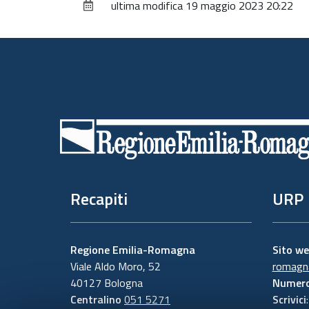
ultima modifica
19 maggio 2023 20:22
Piè
di
pagina
Recapiti
URP
Regione Emilia-Romagna
Sito w
Viale Aldo Moro, 52
romagna
40127 Bologna
Numero
Centralino
051 5271
Scrivici