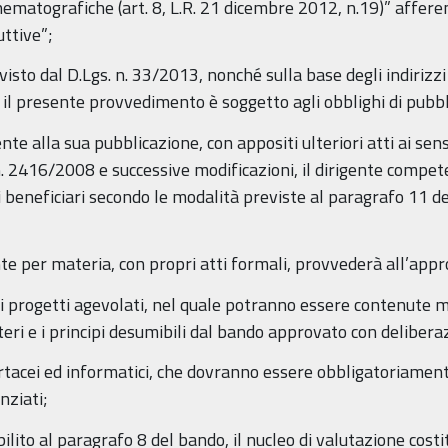
inematografiche (art. 8, L.R. 21 dicembre 2012, n.19)” afferen
ttive”;
isto dal D.Lgs. n. 33/2013, nonché sulla base degli indirizzi
il presente provvedimento è soggetto agli obblighi di pubbl
te alla sua pubblicazione, con appositi ulteriori atti ai sens
. 2416/2008 e successive modificazioni, il dirigente compe
i beneficiari secondo le modalità previste al paragrafo 11 del
nte per materia, con propri atti formali, provvederà all’app
i progetti agevolati, nel quale potranno essere contenute mo
iteri e i principi desumibili dal bando approvato con deliber
artacei ed informatici, che dovranno essere obbligatoriamente 
nziati;
abilito al paragrafo 8 del bando, il nucleo di valutazione cos