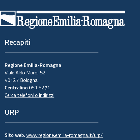
Piè
di
pagina
Recapiti
Regione Emilia-Romagna
Viale Aldo Moro, 52
40127 Bologna
Centralino
051 5271
Cerca telefoni o indirizzi
URP
Sito web:
www.regione.emilia-romagna.it/urp/