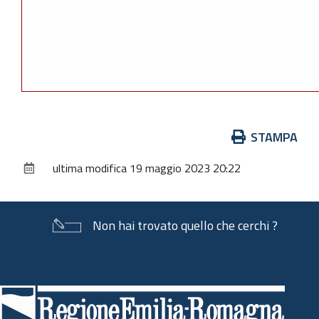
Azioni
STAMPA
sul
ultima modifica
19 maggio 2023 20:22
documento
Non hai trovato quello che cerchi ?
Piè
di
pagina