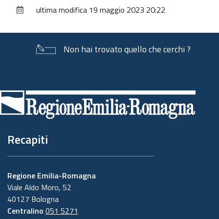
sul
ultima modifica
19 maggio 2023 20:22
documento
Non hai trovato quello che cerchi ?
Piè
di
pagina
Recapiti
Regione Emilia-Romagna
Viale Aldo Moro, 52
40127 Bologna
Centralino
051 5271