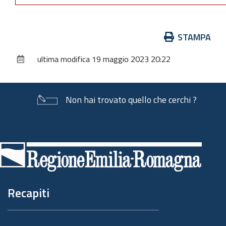
Azioni
STAMPA
sul
ultima modifica
19 maggio 2023 20:22
documento
Non hai trovato quello che cerchi ?
Piè
di
pagina
Recapiti