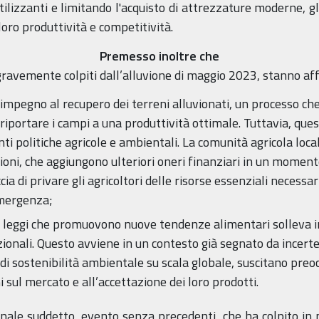
tilizzanti e limitando l'acquisto di attrezzature moderne, gl
loro produttività e competitività.
Premesso inoltre che
 gravemente colpiti dall’alluvione di maggio 2023, stanno af
 impegno al recupero dei terreni alluvionati, un processo ch
iportare i campi a una produttività ottimale. Tuttavia, questa
ti politiche agricole e ambientali. La comunità agricola loc
ioni, che aggiungono ulteriori oneri finanziari in un momento 
ccia di privare gli agricoltori delle risorse essenziali neces
emergenza;
 leggi che promuovono nuove tendenze alimentari solleva in
zionali. Questo avviene in un contesto già segnato da incer
 sostenibilità ambientale su scala globale, suscitano preoccu
ni sul mercato e all’accettazione dei loro prodotti.
onale suddetto, evento senza precedenti, che ha colpito in p