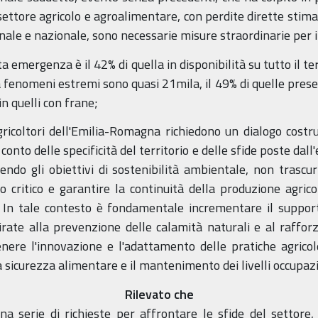
ettore agricolo e agroalimentare, con perdite dirette stimat
nale e nazionale, sono necessarie misure straordinarie per il
ta emergenza è il 42% di quella in disponibilità su tutto il te
a fenomeni estremi sono quasi 21mila, il 49% di quelle present
n quelli con frane;
ricoltori dell'Emilia-Romagna richiedono un dialogo costrutti
onto delle specificità del territorio e delle sfide poste dall
uendo gli obiettivi di sostenibilità ambientale, non trascu
critico e garantire la continuità della produzione agric
e In tale contesto è fondamentale incrementare il support
ate alla prevenzione delle calamità naturali e al raffor
tenere l'innovazione e l'adattamento delle pratiche agric
 sicurezza alimentare e il mantenimento dei livelli occupazi
Rilevato che
na serie di richieste per affrontare le sfide del settore, 