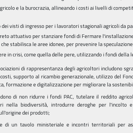
 agricolo e la burocrazia, allineando i costi ai livelli di comp
dei visti di ingresso per i lavoratori stagionali agricoli da pa
 attuativo per stanziare fondi di Fermare l'installazione 
 che stabilisca le aree idonee, per prevenire la speculazione 
e in crisi, come quella delle pere, utilizzando i fondi della l
sociazioni di rappresentanza degli agricoltori includono sgrav
i costi, supporto al ricambio generazionale, utilizzo del Fo
a, formazione e digitalizzazione per migliorare la sostenibili
edono di non ridurre i fondi PAC, tutelare il reddito agrico
ori nella biodiversità, introdurre deroghe per l'incolto
ll'origine dei prodotti;
di un tavolo ministeriale e incontri territoriali per as