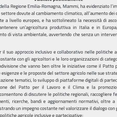
a della Regione Emilia-Romagna, Mammi, ha evidenziato l’im
el settore dovute al cambiamento climatico, all’aumento dei c
ate a livello europeo, e ha sottolineato la necessità di ascol
antenere un’agricoltura produttiva in Italia e in Europa
unto di vista ambientale, avvertendo che senza un interven
 il suo approccio inclusivo e collaborativo nelle politiche a
o costante con gli agricoltori e le loro organizzazioni di cat
ndivisione che vanno ben oltre le iniziative come il Patto 
e esigenze e le proposte del settore agricolo nelle sue strategi
zione tematici, lo sviluppo di piattaforme digitali di partec
mozione del Patto per il Lavoro e il Clima e la promoz
onsentono di discutere le politiche regionali, raccogliere f
menti, ricerche, bandi e aggiornamenti normativi, oltre a
trando un impegno costante nel valorizzare il dialogo con gl
litiche agricole inclusive e partecipative;