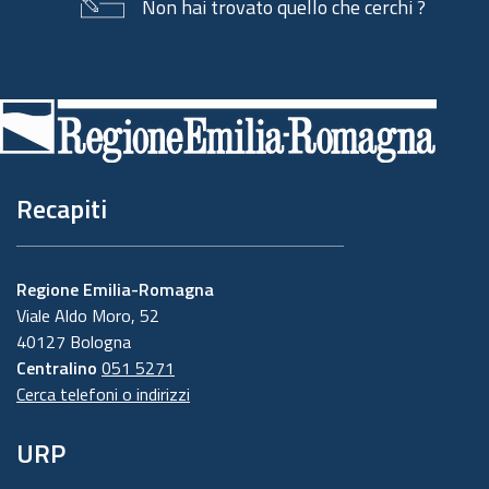
Non hai trovato quello che cerchi ?
Piè
di
pagina
Recapiti
Regione Emilia-Romagna
Viale Aldo Moro, 52
40127 Bologna
Centralino
051 5271
Cerca telefoni o indirizzi
URP