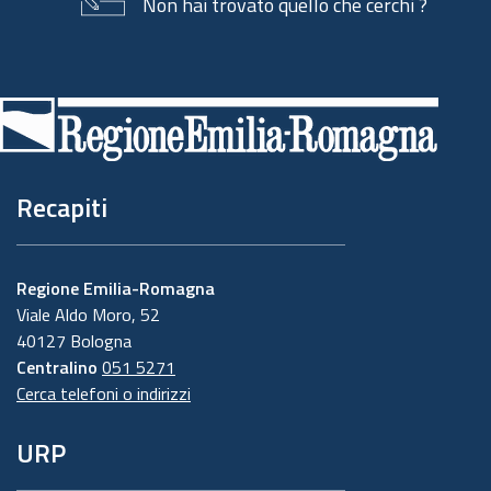
Non hai trovato quello che cerchi ?
Piè
di
pagina
Recapiti
Regione Emilia-Romagna
Viale Aldo Moro, 52
40127 Bologna
Centralino
051 5271
Cerca telefoni o indirizzi
URP