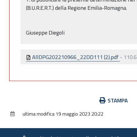
(B.U.R.E.R.T.) della Regione Emilia-Romagna.
Giuseppe Diegoli
AllDPG202210966_22DD111 (2).pdf
-
110.6
Azioni
STAMPA
sul
ultima modifica
19 maggio 2023 20:22
documento