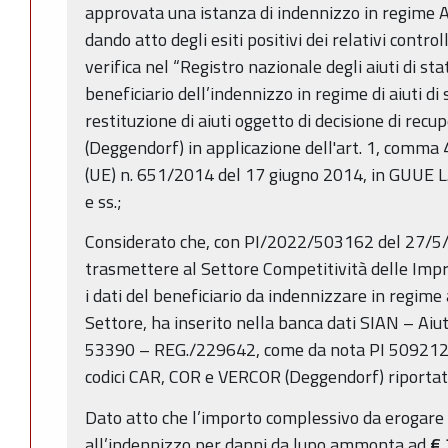
approvata una istanza di indennizzo in regime Aiut
dando atto degli esiti positivi dei relativi controll
verifica nel “Registro nazionale degli aiuti di st
beneficiario dell’indennizzo in regime di aiuti di s
restituzione di aiuti oggetto di decisione di re
(Deggendorf) in applicazione dell'art. 1, comma 
(UE) n. 651/2014 del 17 giugno 2014, in GUUE L.
e ss.;
Considerato che, con PI/2022/503162 del 27/5/
trasmettere al Settore Competitività delle Impr
i dati del beneficiario da indennizzare in regime a
Settore, ha inserito nella banca dati SIAN – Aiut
53390 – REG./229642, come da nota PI 509212 
codici CAR, COR e VERCOR (Deggendorf) riportati 
Dato atto che l’importo complessivo da erogare a
all’indennizzo per danni da lupo ammonta ad
€