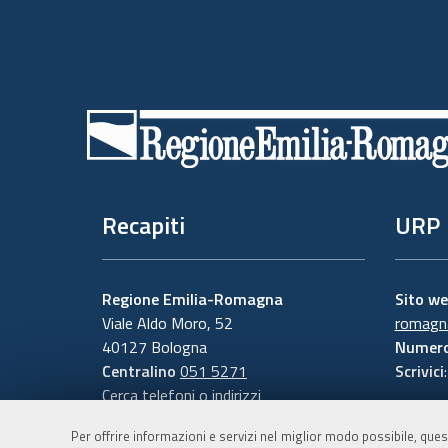
Piè
di
pagina
Recapiti
URP
Regione Emilia-Romagna
Sito w
Viale Aldo Moro, 52
romagna
40127 Bologna
Numero
Centralino
051 5271
Scrivici
Cerca telefoni o indirizzi
Per offrire informazioni e servizi nel miglior modo possibile, ques