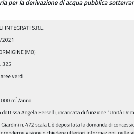
ia per la derivazione di acqua pubblica sotterra
I INTEGRATI S.R.L.
9/2021
 FORMIGINE (MO)
n. 325
 aree verdi
3
 1000 m
/anno
 dott.ssa Angela Berselli, incaricata di funzione “Unità Dem
Giardini n. 472 scala L è depositata la domanda di concessi
e prenderne visione o chiedere ulteriori informazioni, nelle gi