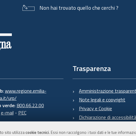
Non hai trovato quello che cerchi ?
Trasparenza
eb:
www.regione.emilia-
Amministrazione trasparen
.it/urp/
Note legali e copyright
 verde:
800.66.22.00
Privacy e Cookie
:
e-mail
-
PEC
Dichiarazione di accessibilit
to sito utilizza
cookie tecnici
. Essi non raccolgono i tuoi dati e le tue informaz