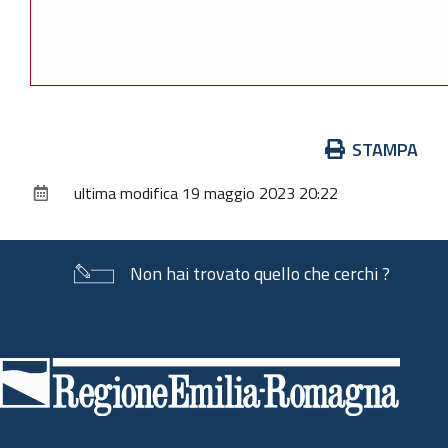
Azioni
STAMPA
sul
ultima modifica
19 maggio 2023 20:22
documento
Non hai trovato quello che cerchi ?
Piè
di
pagina