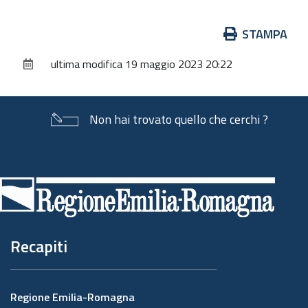
Azioni
STAMPA
sul
ultima modifica
19 maggio 2023 20:22
documento
Non hai trovato quello che cerchi ?
Piè
di
pagina
Recapiti
Regione Emilia-Romagna