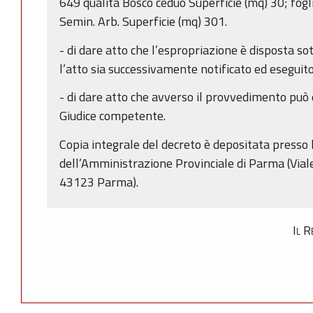
649 qualità Bosco ceduo Superficie (mq) 30; fogl
Semin. Arb. Superficie (mq) 301.
- di dare atto che l’espropriazione è disposta so
l’atto sia successivamente notificato ed eseguito
- di dare atto che avverso il provvedimento può 
Giudice competente.
Copia integrale del decreto è depositata presso l
dell’Amministrazione Provinciale di Parma (Viale
43123 Parma).
Il R