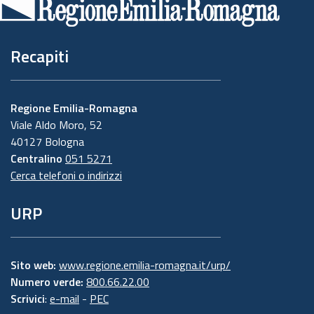
pagina
Recapiti
Regione Emilia-Romagna
Viale Aldo Moro, 52
40127 Bologna
Centralino
051 5271
Cerca telefoni o indirizzi
URP
Sito web:
www.regione.emilia-romagna.it/urp/
Numero verde:
800.66.22.00
Scrivici
:
e-mail
-
PEC