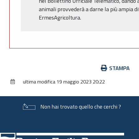
nel Bollettino Ufficiale Telematico, dando a
animali provvederà a darne la più ampia di
ErmesAgricoltura.
Azioni
STAMPA
sul
ultima modifica
19 maggio 2023 20:22
documento
Non hai trovato quello che cerchi ?
Piè
di