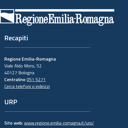
di
pagina
Recapiti
Regione Emilia-Romagna
Viale Aldo Moro, 52
40127 Bologna
Centralino
051 5271
Cerca telefoni o indirizzi
URP
Sito web:
www.regione.emilia-romagna.it/urp/