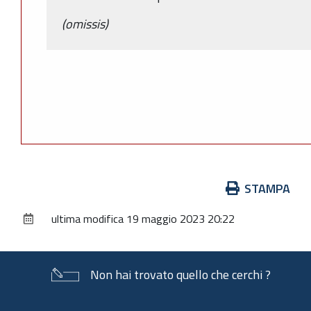
(omissis)
Azioni
STAMPA
sul
ultima modifica
19 maggio 2023 20:22
documento
Non hai trovato quello che cerchi ?
Piè