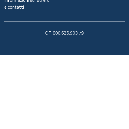
e contatti
C.F. 800.625.903.79