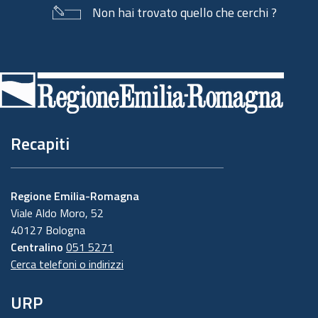
Non hai trovato quello che cerchi ?
Piè
di
pagina
Recapiti
Regione Emilia-Romagna
Viale Aldo Moro, 52
40127 Bologna
Centralino
051 5271
Cerca telefoni o indirizzi
URP