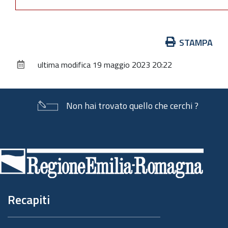
Azioni
STAMPA
sul
ultima modifica
19 maggio 2023 20:22
documento
Non hai trovato quello che cerchi ?
Piè
di
pagina
Recapiti