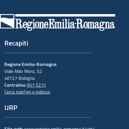
Piè
di
pagina
Recapiti
Regione Emilia-Romagna
Viale Aldo Moro, 52
40127 Bologna
Centralino
051 5271
Cerca telefoni o indirizzi
URP
Sito web:
www.regione.emilia-romagna.it/urp/