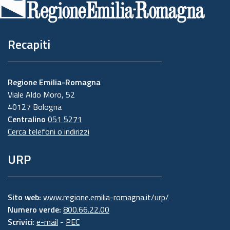
pagina
Recapiti
Regione Emilia-Romagna
Viale Aldo Moro, 52
40127 Bologna
Centralino
051 5271
Cerca telefoni o indirizzi
URP
Sito web:
www.regione.emilia-romagna.it/urp/
Numero verde:
800.66.22.00
Scrivici
:
e-mail
-
PEC