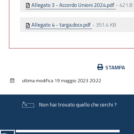
Allegato 3 - Accordo Unioni 2024.pdf
-
421.8
Allegato 4 - targa.docx.pdf
-
351.4 KB
Azioni
STAMPA
sul
ultima modifica
19 maggio 2023 20:22
documento
Non hai trovato quello che cerchi ?
Piè
di