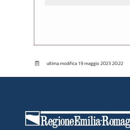
ultima modifica
19 maggio 2023 20:22
Piè
di
pagina