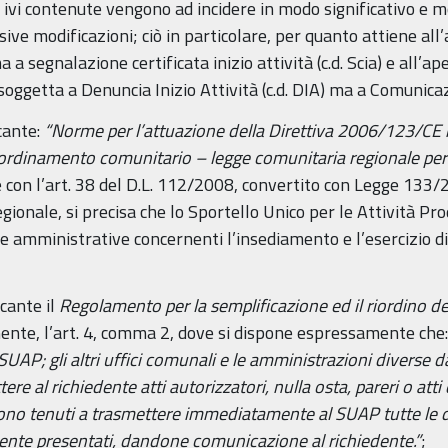
 ivi contenute vengono ad incidere in modo significativo e m
essive modificazioni; ciò in particolare, per quanto attiene al
a segnalazione certificata inizio attività (c.d. Scia) e all’ape
soggetta a Denuncia Inizio Attività (c.d. DIA) ma a Comunica
cante:
“Norme per l’attuazione della Direttiva 2006/123/CE re
’ordinamento comunitario – legge comunitaria regionale per 
e con l’art. 38 del D.L. 112/2008, convertito con Legge 133/2
onale, si precisa che lo Sportello Unico per le Attività Prod
de amministrative concernenti l’insediamento e l’esercizio di 
cante il
Regolamento per la semplificazione ed il riordino del
ente, l’art. 4, comma 2, dove si dispone espressamente che
AP; gli altri uffici comunali e le amministrazioni diverse d
 al richiedente atti autorizzatori, nulla osta, pareri o att
o tenuti a trasmettere immediatamente al SUAP tutte le den
te presentati, dandone comunicazione al richiedente.”
;