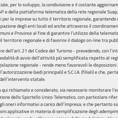
le, per lo sviluppo, la condivisione e il costante aggiorna
 e della piattaforma telematica della rete regionale Suap, 
er le imprese su tutto il territorio regionale, garantendo c
pazione degli enti locali ed anche attraverso il coordinamen
uni e Province al fine di garantire l’utilizzo della telemat
 il territorio regionale e di favorire il dialogo on-line tra 
gore dell’art. 21 del Codice del Turismo - prevedendo, con l’i
a modalità di avvio dell’attività più semplificata rispetto al r
egislazione regionale - rende meno favorevoli le disposizioni
l’autorizzazione (sedi principali) e S.C.I.A. (filiali) e che, p
dell’intervento statale.
n qui richiamato e considerato, sia necessario monitorare l’
zione dello Sportello Unico Telematico, con particolare rife
gli oneri informativi a carico dell’impresa; e che pertanto 
oni applicative in materia di semplificazione degli adempime