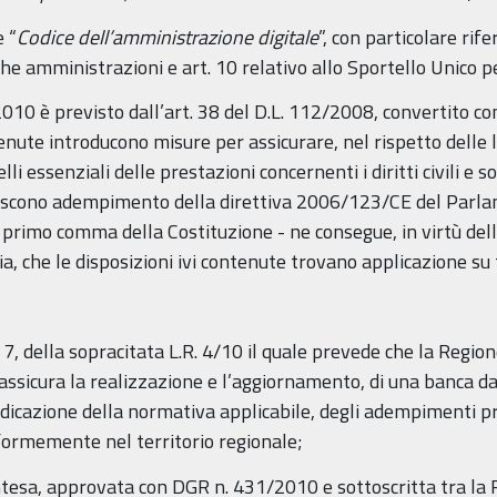
e “
Codice dell’amministrazione digitale
”, con particolare rife
e amministrazioni e art. 10 relativo allo Sportello Unico pe
10 è previsto dall’art. 38 del D.L. 112/2008, convertito co
ntenute introducono misure per assicurare, nel rispetto delle 
lli essenziali delle prestazioni concernenti i diritti civili e 
ituiscono adempimento della direttiva 2006/123/CE del Parl
, primo comma della Costituzione - ne consegue, in virtù del
a, che le disposizioni ivi contenute trovano applicazione su 
7, della sopracitata L.R. 4/10 il quale prevede che la Region
ssicura la realizzazione e l’aggiornamento, di una banca da
indicazione della normativa applicabile, degli adempimenti p
niformemente nel territorio regionale;
Intesa, approvata con DGR n. 431/2010 e sottoscritta tra l