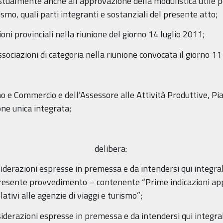
tualmente anche all’approvazione della modulistica utile per 
rismo, quali parti integranti e sostanziali del presente atto;
oni provinciali nella riunione del giorno 14 luglio 2011;
ssociazioni di categoria nella riunione convocata il giorno 1
o e Commercio e dell’Assessore alle Attività Produttive, Pia
one unica integrata;
delibera:
siderazioni espresse in premessa e da intendersi qui integra
presente provvedimento – contenente “Prime indicazioni app
tivi alle agenzie di viaggi e turismo”;
nsiderazioni espresse in premessa e da intendersi qui integra