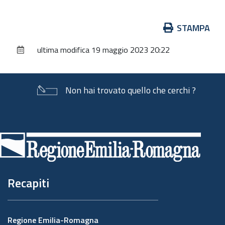
Azioni
STAMPA
sul
ultima modifica
19 maggio 2023 20:22
documento
Non hai trovato quello che cerchi ?
Piè
di
pagina
Recapiti
Regione Emilia-Romagna