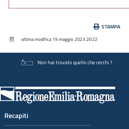
Azioni
STAMPA
sul
ultima modifica
19 maggio 2023 20:22
documento
Non hai trovato quello che cerchi ?
Piè
di
pagina
Recapiti