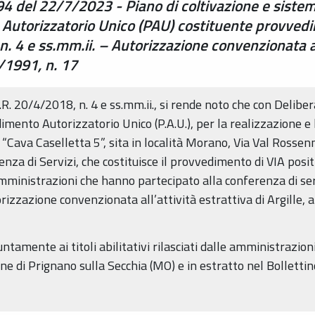
94 del 22/7/2023 - Piano di coltivazione e sist
Autorizzatorio Unico (PAU) costituente provvedime
 4 e ss.mm.ii. – Autorizzazione convenzionata all’a
7/1991, n. 17
L.R. 20/4/2018, n. 4 e ss.mm.ii., si rende noto che con Delib
nto Autorizzatorio Unico (P.A.U.), per la realizzazione e l’
Cava Caselletta 5”, sita in località Morano, Via Val Rossen
nza di Servizi, che costituisce il provvedimento di VIA posit
e Amministrazioni che hanno partecipato alla conferenza di se
zzazione convenzionata all’attività estrattiva di Argille, ai 
tamente ai titoli abilitativi rilasciati dalle amministrazion
e di Prignano sulla Secchia (MO) e in estratto nel Bollettin