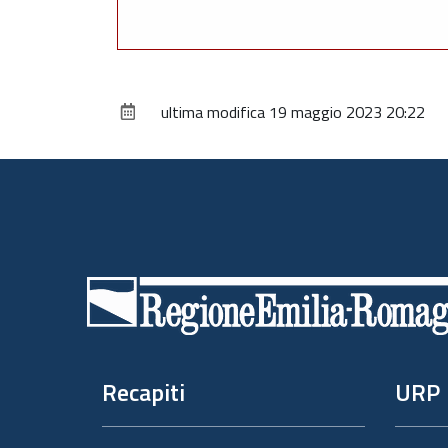
ultima modifica
19 maggio 2023 20:22
Piè
di
pagina
Recapiti
URP