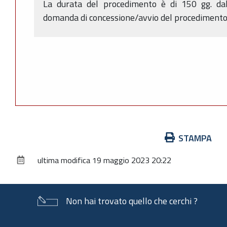
La durata del procedimento è di 150 gg. dal
domanda di concessione/avvio del procedimento (
Azioni
STAMPA
sul
ultima modifica
19 maggio 2023 20:22
documento
Non hai trovato quello che cerchi ?
Piè