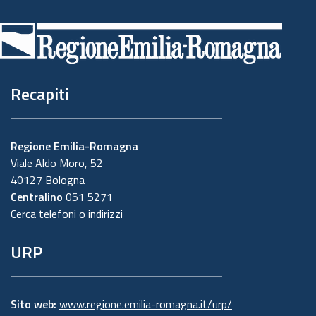
di
pagina
Recapiti
Regione Emilia-Romagna
Viale Aldo Moro, 52
40127 Bologna
Centralino
051 5271
Cerca telefoni o indirizzi
URP
Sito web:
www.regione.emilia-romagna.it/urp/