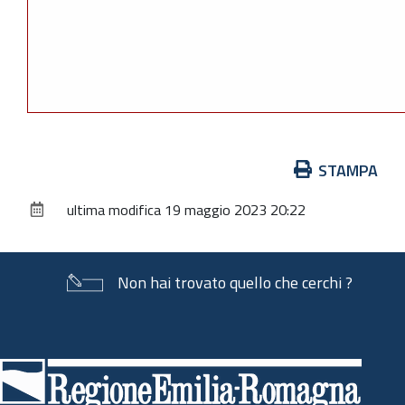
Azioni
STAMPA
sul
ultima modifica
19 maggio 2023 20:22
documento
Non hai trovato quello che cerchi ?
Piè
di
pagina