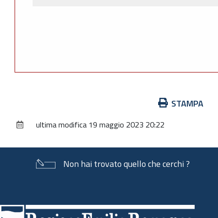
Azioni
STAMPA
sul
ultima modifica
19 maggio 2023 20:22
documento
Non hai trovato quello che cerchi ?
Piè
di