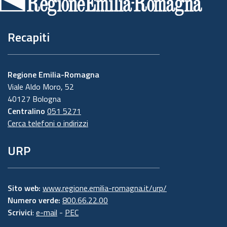
pagina
Recapiti
Regione Emilia-Romagna
Viale Aldo Moro, 52
40127 Bologna
Centralino
051 5271
Cerca telefoni o indirizzi
URP
Sito web:
www.regione.emilia-romagna.it/urp/
Numero verde:
800.66.22.00
Scrivici
:
e-mail
-
PEC