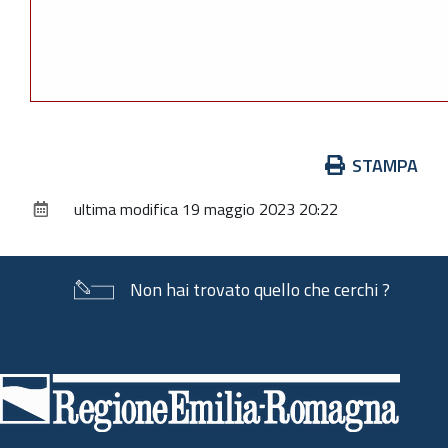
Azioni
STAMPA
sul
ultima modifica
19 maggio 2023 20:22
documento
Non hai trovato quello che cerchi ?
Piè
di
pagina