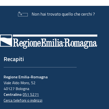
Non hai trovato quello che cerchi ?
Piè
di
pagina
Recapiti
Regione Emilia-Romagna
Viale Aldo Moro, 52
40127 Bologna
Centralino
051 5271
Cerca telefoni o indirizzi