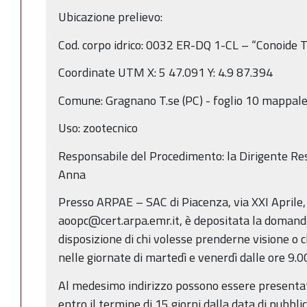
Ubicazione prelievo:
Cod. corpo idrico: 0032 ER-DQ 1-CL – “Conoide T
Coordinate UTM X: 5 47.091 Y: 4.9 87.394
Comune: Gragnano T.se (PC) - foglio 10 mappal
Uso: zootecnico
Responsabile del Procedimento: la Dirigente Res
Anna
Presso ARPAE – SAC di Piacenza, via XXI Aprile
aoopc@cert.arpa.emr.it, è depositata la domanda
disposizione di chi volesse prenderne visione o c
nelle giornate di martedì e venerdì dalle ore 9.00
Al medesimo indirizzo possono essere presentat
entro il termine di 15 giorni dalla data di pubbli