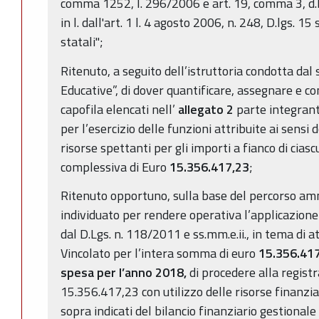
comma 1252, l. 296/2006 e art. 19, comma 3, d.l.
in l. dall'art. 1 l. 4 agosto 2006, n. 248, D.lgs. 
statali";
Ritenuto, a seguito dell’istruttoria condotta dal s
Educative”, di dover quantificare, assegnare e co
capofila elencati nell’
allegato 2
parte integrant
per l’esercizio delle funzioni attribuite ai sens
risorse spettanti per gli importi a fianco di cias
complessiva di Euro
15.356.417,23
;
Ritenuto opportuno, sulla base del percorso am
individuato per rendere operativa l’applicazione d
dal D.Lgs. n. 118/2011 e ss.mm.e.ii., in tema di 
Vincolato per l’intera somma di euro
15.356.41
spesa per l’anno 2018,
di procedere alla regist
15.356.417,23 con utilizzo delle risorse finanziar
sopra indicati del bilancio finanziario gestiona