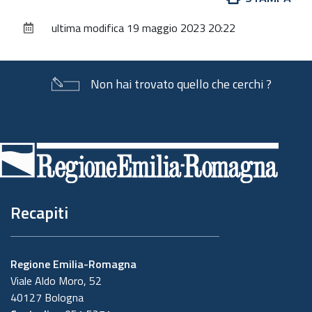
sul
ultima modifica
19 maggio 2023 20:22
documento
Non hai trovato quello che cerchi ?
Piè
di
pagina
Recapiti
Regione Emilia-Romagna
Viale Aldo Moro, 52
40127 Bologna