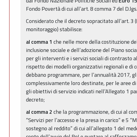
dal Fondo Nazionale Politiche Sociali ed
Euro 15
Fondo Povertà di cui all’art. 8 comma 7 del D.l
Considerato che il decreto sopracitato all’art. 
monitoraggio) stabilisce:
al comma 1
che nelle more della costituzione del
inclusione sociale e dell’adozione del Piano soci
per gli interventi e i servizi sociali di contrasto 
rispetto dei modelli organizzativi regionali e di 
debbano programmare, per l’annualità 2017, gli 
complessivamente loro destinate, per le aree di 
gli obiettivi di servizio indicati nell’Allegato 1
decreto;
al comma 2
che la programmazione, di cui al comm
“Servizi per l’accesso e la presa in carico” e 5 “M
sostegno al reddito” di cui all’allegato 1 del m
conto dell’avvio del ReI e puntare al rafforzamen