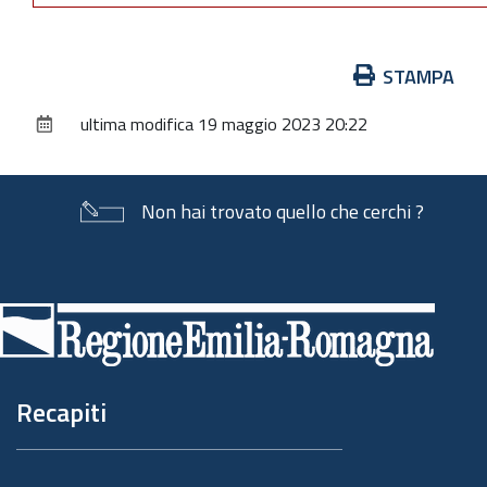
Azioni
STAMPA
sul
ultima modifica
19 maggio 2023 20:22
documento
Non hai trovato quello che cerchi ?
Piè
di
pagina
Recapiti