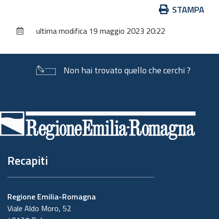
Azioni
STAMPA
sul
ultima modifica
19 maggio 2023 20:22
documento
Non hai trovato quello che cerchi ?
Piè
di
pagina
Recapiti
Regione Emilia-Romagna
Viale Aldo Moro, 52