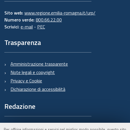
Sito web:
www.regione.emilia-romagna.it/urp/
Numero verde:
800.66.22.00
Scrivici
:
e-mail
-
PEC
Trasparenza
Amministrazione trasparente
Note legali e copyright
Privacy e Cookie
Dichiarazione di accessibilità
Redazione
Informazioni sul Burert
Per offrire informazioni e servizi nel miglior modo possibile, questo sito