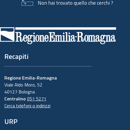
Non hai trovato quello che cerchi ?
Piè
di
pagina
Recapiti
Regione Emilia-Romagna
Viale Aldo Moro, 52
40127 Bologna
Centralino
051 5271
Cerca telefoni o indirizzi
URP