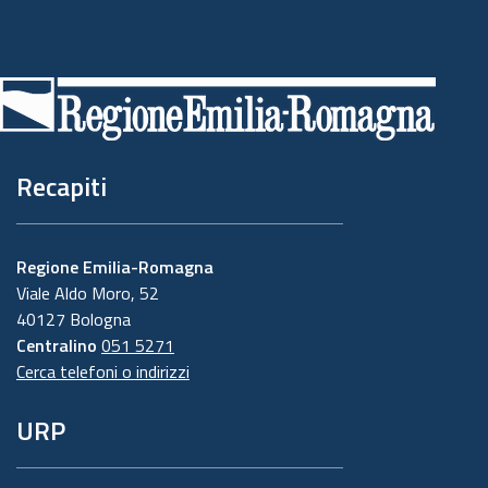
Piè
di
pagina
Recapiti
Regione Emilia-Romagna
Viale Aldo Moro, 52
40127 Bologna
Centralino
051 5271
Cerca telefoni o indirizzi
URP