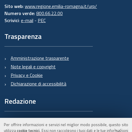
Sito web:
www.regione.emilia-romagna.it/urp/
Numero verde:
800.66.22.00
Scrivici
:
e-mail
-
PEC
Trasparenza
Amministrazione trasparente
Note legali e copyright
Privacy e Cookie
Dichiarazione di accessibilità
Redazione
Informazioni sul Burert
Per offrire informazioni e servizi nel miglior modo possibile, questo sito
e contatti
utilizza
cookie tecnici
. Essi non raccolgono i tuoi dati e le tue informazioni