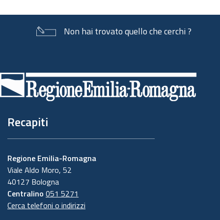
Non hai trovato quello che cerchi ?
Piè
di
pagina
Recapiti
Regione Emilia-Romagna
Viale Aldo Moro, 52
40127 Bologna
Centralino
051 5271
Cerca telefoni o indirizzi