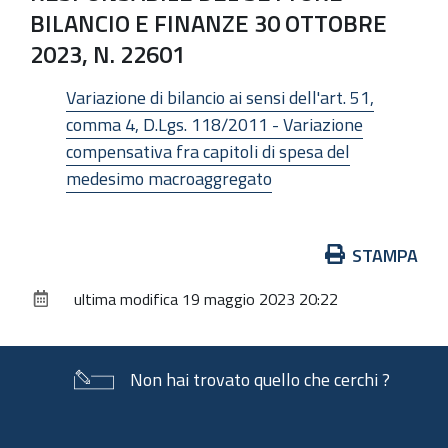
BILANCIO E FINANZE 30 OTTOBRE
2023, N. 22601
Variazione di bilancio ai sensi dell'art. 51,
comma 4, D.Lgs. 118/2011 - Variazione
compensativa fra capitoli di spesa del
medesimo macroaggregato
Azioni
STAMPA
sul
ultima modifica
19 maggio 2023 20:22
documento
Non hai trovato quello che cerchi ?
Piè