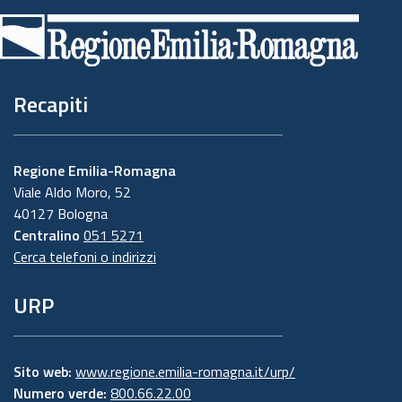
di
pagina
Recapiti
Regione Emilia-Romagna
Viale Aldo Moro, 52
40127 Bologna
Centralino
051 5271
Cerca telefoni o indirizzi
URP
Sito web:
www.regione.emilia-romagna.it/urp/
Numero verde:
800.66.22.00