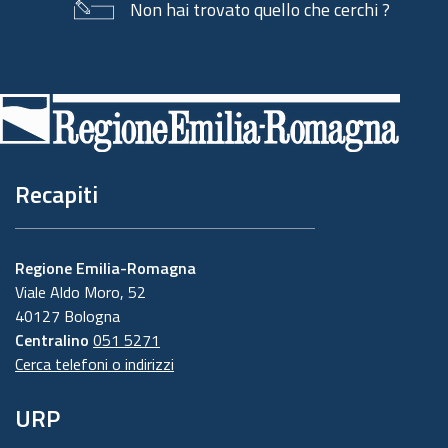
Non hai trovato quello che cerchi ?
Piè
di
pagina
Recapiti
Regione Emilia-Romagna
Viale Aldo Moro, 52
40127 Bologna
Centralino
051 5271
Cerca telefoni o indirizzi
URP