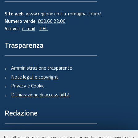
Sito web:
www.regione.emilia-romagna.it/urp/
Numero verde:
800.66.22.00
Scrivici
:
e-mail
-
PEC
Trasparenza
Amministrazione trasparente
Note legali e copyright
Privacy e Cookie
Dichiarazione di accessibilità
Redazione
Informazioni sul Burert
Per offrire informazioni e servizi nel miglior modo possibile, questo sito