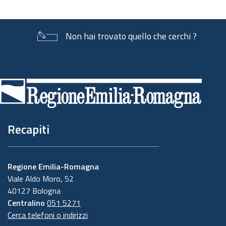
documento
Non hai trovato quello che cerchi ?
Piè
di
pagina
Recapiti
Regione Emilia-Romagna
Viale Aldo Moro, 52
40127 Bologna
Centralino
051 5271
Cerca telefoni o indirizzi