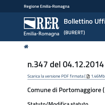
Regione Emilia-Romagna
Bollettino Uf
(BURERT)
Tu
Home
sei
qui:
n.347 del 04.12.2014
Scarica la versione PDF firmata (
1.46Mb
Comune di Portomaggiore (
Statuto/Modifica statuto