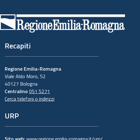
Piè
di
pagina
Recapiti
Regione Emilia-Romagna
Viale Aldo Moro, 52
40127 Bologna
Centralino
051 5271
Cerca telefoni o indirizzi
URP
Sito web:
www.regione.emilia-romagna.it/urp/