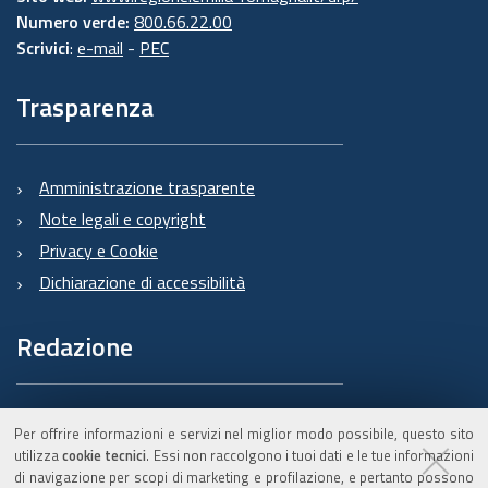
Numero verde:
800.66.22.00
Scrivici
:
e-mail
-
PEC
Trasparenza
Amministrazione trasparente
Note legali e copyright
Privacy e Cookie
Dichiarazione di accessibilità
Redazione
Informazioni sul Burert
Per offrire informazioni e servizi nel miglior modo possibile, questo sito
e contatti
utilizza
cookie tecnici
. Essi non raccolgono i tuoi dati e le tue informazioni
di navigazione per scopi di marketing e profilazione, e pertanto possono