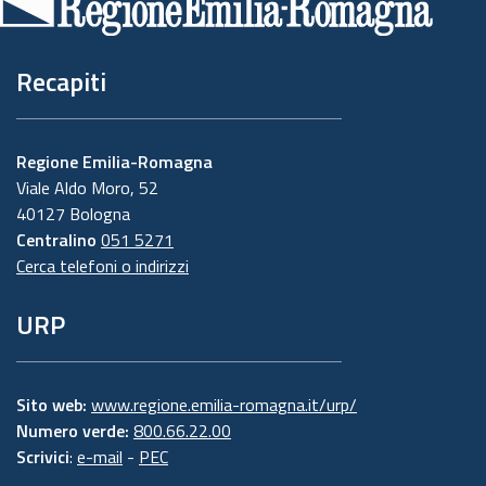
pagina
Recapiti
Regione Emilia-Romagna
Viale Aldo Moro, 52
40127 Bologna
Centralino
051 5271
Cerca telefoni o indirizzi
URP
Sito web:
www.regione.emilia-romagna.it/urp/
Numero verde:
800.66.22.00
Scrivici
:
e-mail
-
PEC