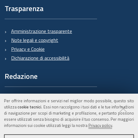
Trasparenza
Amministrazione trasparente
Note legali e copyright
Privacy e Cookie
Dichiarazione di accessibilità
Redazione
Informazioni sul Burert
Per offrire informazioni e servizi nel miglior modo possibile, questo sito
e contatti
utilizza
cookie tecnici
. Essi non raccolgono i tuoi dati e le tue informazioni
di navigazione per scopi di marketing e profilazione, e pertanto possono
essere utilizzati senza bisogno di acquisire il tuo consenso. Per maggiori
informazioni sui cookie utilizzati leggi la nostra
Privacy policy
.
C.F. 800.625.903.79