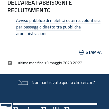
DELL’AREA FABBISOGNI E
RECLUTAMENTO
Avviso pubblico di mobilità esterna volontaria
per passaggio diretto tra pubbliche
amministrazioni
Azioni
STAMPA
sul
ultima modifica
19 maggio 2023 20:22
documento
Non hai trovato quello che cerchi ?
Piè
di