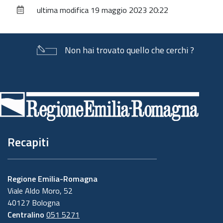
sul
ultima modifica
19 maggio 2023 20:22
documento
Non hai trovato quello che cerchi ?
Piè
di
pagina
Recapiti
Regione Emilia-Romagna
Viale Aldo Moro, 52
40127 Bologna
Centralino
051 5271