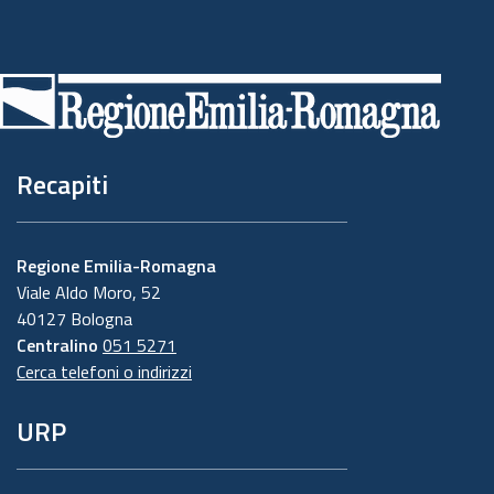
Piè
di
pagina
Recapiti
Regione Emilia-Romagna
Viale Aldo Moro, 52
40127 Bologna
Centralino
051 5271
Cerca telefoni o indirizzi
URP