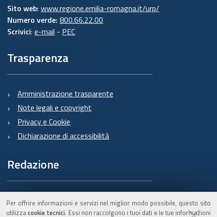
Sito web:
www.regione.emilia-romagna.it/urp/
Numero verde:
800.66.22.00
Scrivici
:
e-mail
-
PEC
Trasparenza
Amministrazione trasparente
Note legali e copyright
Privacy e Cookie
Dichiarazione di accessibilità
Redazione
Informazioni sul Burert
Per offrire informazioni e servizi nel miglior modo possibile, questo sito
e contatti
utilizza
cookie tecnici
. Essi non raccolgono i tuoi dati e le tue informazioni