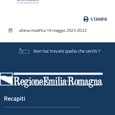
Azioni
STAMPA
sul
ultima modifica
19 maggio 2023 20:22
documento
Non hai trovato quello che cerchi ?
Piè
di
pagina
Recapiti