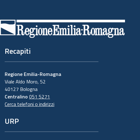
Piè
di
pagina
Recapiti
Regione Emilia-Romagna
Viale Aldo Moro, 52
40127 Bologna
Centralino
051 5271
Cerca telefoni o indirizzi
URP