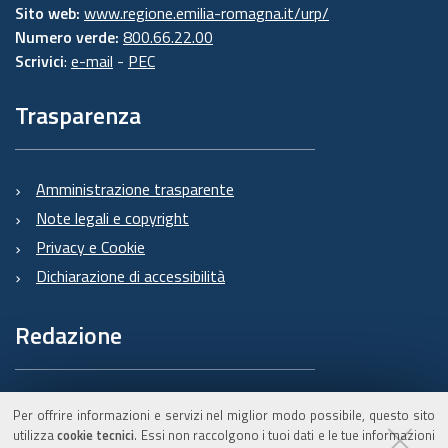
Sito web:
www.regione.emilia-romagna.it/urp/
Numero verde:
800.66.22.00
Scrivici
:
e-mail
-
PEC
Trasparenza
Amministrazione trasparente
Note legali e copyright
Privacy e Cookie
Dichiarazione di accessibilità
Redazione
Informazioni sul Burert
Per offrire informazioni e servizi nel miglior modo possibile, questo sito
e contatti
utilizza
cookie tecnici
. Essi non raccolgono i tuoi dati e le tue informazioni