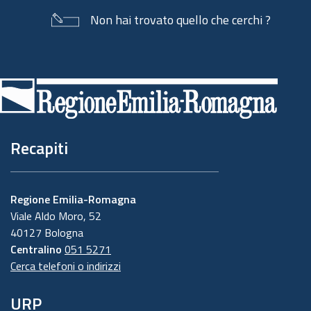
Non hai trovato quello che cerchi ?
Piè
di
pagina
Recapiti
Regione Emilia-Romagna
Viale Aldo Moro, 52
40127 Bologna
Centralino
051 5271
Cerca telefoni o indirizzi
URP