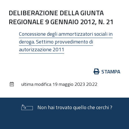
DELIBERAZIONE DELLA GIUNTA
REGIONALE 9 GENNAIO 2012, N. 21
Concessione degli ammortizzatori sociali in
deroga. Settimo provvedimento di
autorizzazione 2011
Azioni
STAMPA
sul
ultima modifica
19 maggio 2023 20:22
documento
Non hai trovato quello che cerchi ?
Piè