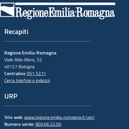
di
pagina
Recapiti
Regione Emilia-Romagna
Viale Aldo Moro, 52
40127 Bologna
Centralino
051 5271
Cerca telefoni o indirizzi
URP
Sito web:
www.regione.emilia-romagna.it/urp/
Numero verde:
800.66.22.00