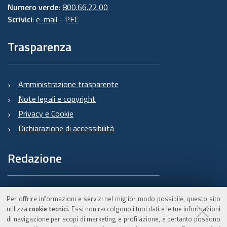
Numero verde:
800.66.22.00
Scrivici
:
e-mail
-
PEC
Trasparenza
Amministrazione trasparente
Note legali e copyright
Privacy e Cookie
Dichiarazione di accessibilità
Redazione
Informazioni sul Burert
Per offrire informazioni e servizi nel miglior modo possibile, questo sito
e contatti
utilizza
cookie tecnici
. Essi non raccolgono i tuoi dati e le tue informazioni
di navigazione per scopi di marketing e profilazione, e pertanto possono