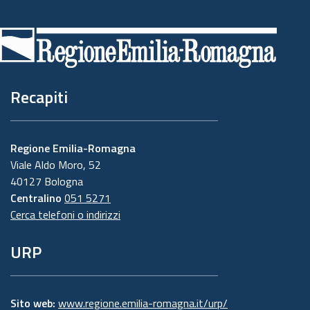
Piè
di
pagina
Recapiti
Regione Emilia-Romagna
Viale Aldo Moro, 52
40127 Bologna
Centralino
051 5271
Cerca telefoni o indirizzi
URP
Sito web:
www.regione.emilia-romagna.it/urp/