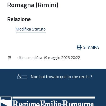
Romagna (Rimini)
Relazione
Modifica Statuto
Azioni
STAMPA
sul
ultima modifica
19 maggio 2023 20:22
documento
Non hai trovato quello che cerchi ?
Piè
di
pagina