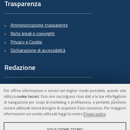
Trasparenza
Amministrazione trasparente
Note legali e copyright
Privacy e Cookie
Dichiarazione di accessibilità
Redazione
Informazioni sul Burert
Per offrire informazioni e servizi nel miglior modo possibile, questo sito
e contatti
utilizza
cookie tecnici
. Essi non raccolgono i tuoi dati e le tue informazioni
di navigazione per scopi di marketing e profilazione, e pertanto possono
essere utilizzati senza bisogno di acquisire il tuo consenso. Per maggiori
informazioni sui cookie utilizzati leggi la nostra
Privacy policy
.
C.F. 800.625.903.79
SOLO COOKIE TECNICI