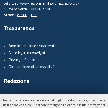
Sito web:
www.regione.emilia-romagna.it/urp/
Numero verde:
800.66.22.00
Scrivici
:
e-mail
-
PEC
Trasparenza
Amministrazione trasparente
Note legali e copyright
Privacy e Cookie
Dichiarazione di accessibilità
Redazione
Informazioni sul Burert
Per offrire informazioni e servizi nel miglior modo possibile, questo sito
e contatti
utilizza
cookie tecnici
. Essi non raccolgono i tuoi dati e le tue informazioni