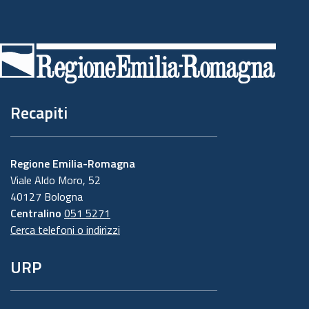
Piè
di
pagina
Recapiti
Regione Emilia-Romagna
Viale Aldo Moro, 52
40127 Bologna
Centralino
051 5271
Cerca telefoni o indirizzi
URP